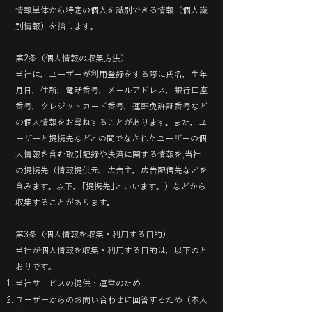
情報単体から特定の個人を識別できる情報（個人識
別情報）を指します。
第2条（個人情報の収集方法）
当社は，ユーザーが利用登録をする際に氏名，生年
月日，住所，電話番号，メールアドレス，銀行口座
番号，クレジットカード番号，運転免許証番号など
の個人情報をお尋ねすることがあります。また，ユ
ーザーと提携先などとの間でなされたユーザーの個
人情報を含む取引記録や決済に関する情報を,当社
の提携先（情報提供元，広告主，広告配信先などを
含みます。以下，｢提携先｣といいます。）などから
収集することがあります。
第3条（個人情報を収集・利用する目的）
当社が個人情報を収集・利用する目的は，以下のと
おりです。
当社サービスの提供・運営のため
ユーザーからのお問い合わせに回答するため（本人