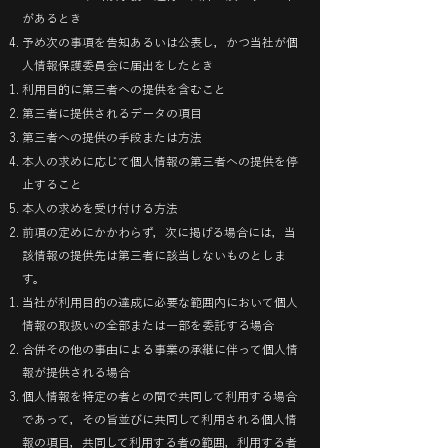
があるとき
予め次の事項を告知あるいは公表し，かつ当社が個
人情報保護委員会に届出をしたとき
利用目的に第三者への提供を含むこと
第三者に提供されるデータの項目
第三者への提供の手段または方法
本人の求めに応じて個人情報の第三者への提供を停
止すること
本人の求めを受け付ける方法
前項の定めにかかわらず，次に掲げる場合には，当
該情報の提供先は第三者に該当しないものとしま
す。
当社が利用目的の達成に必要な範囲内において個人
情報の取扱いの全部または一部を委託する場合
合併その他の事由による事業の承継に伴って個人情
報が提供される場合
個人情報を特定の者との間で共同して利用する場合
であって，その旨並びに共同して利用される個人情
報の項目，共同して利用する者の範囲，利用する者