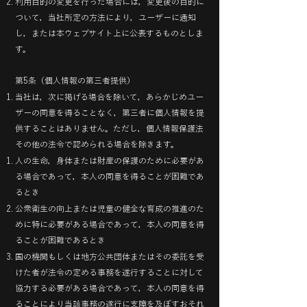
利用目的の変更を行った場合には，変更後の目的に
ついて，当社所定の方法により，ユーザーに通知
し，または本ウェブサイト上に公表するものとしま
す。
第5条（個人情報の第三者提供）
当社は，次に掲げる場合を除いて，あらかじめユー
ザーの同意を得ることなく，第三者に個人情報を提
供することはありません。ただし，個人情報保護法
その他の法令で認められる場合を除きます。
人の生命，身体または財産の保護のために必要があ
る場合であって，本人の同意を得ることが困難であ
るとき
公衆衛生の向上または児童の健全な育成の推進のた
めに特に必要がある場合であって，本人の同意を得
ることが困難であるとき
国の機関もしくは地方公共団体またはその委託を受
けた者が法令の定める事務を遂行することに対して
協力する必要がある場合であって，本人の同意を得
ることにより当該事務の遂行に支障を及ぼすおそれ