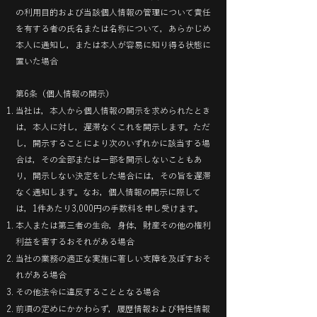
の利用目的および当該個人情報の管理について責任
を有する者の氏名または名称について，あらかじめ
本人に通知し，または本人が容易に知り得る状態に
置いた場合
第6条（個人情報の開示）
当社は，本人から個人情報の開示を求められたとき
は，本人に対し，遅滞なくこれを開示します。ただ
し，開示することにより次のいずれかに該当する場
合は，その全部または一部を開示しないこともあ
り，開示しない決定をした場合には，その旨を遅滞
なく通知します。なお，個人情報の開示に際して
は，1件あたり3,000円の手数料を申し受けます。
本人または第三者の生命，身体，財産その他の権利
利益を害するおそれがある場合
当社の業務の適正な実施に著しい支障を及ぼすおそ
れがある場合
その他法令に違反することとなる場合
前項の定めにかかわらず，履歴情報および特性情報