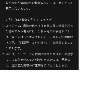
などの個人情報以外の情報については，原則として
開示いたしません。
第7条（個人情報の訂正および削除）
ユーザーは，当社の保有する自己の個人情報が誤っ
た情報である場合には，当社が定める手続きによ
り，当社に対して個人情報の訂正，追加または削除
（以下，「訂正等」といいます。）を請求すること
ができます。
当社は，ユーザーから前項の請求を受けてその請求
に応じる必要があると判断した場合には，遅滞な
く，当該個人情報の訂正等を行うものとします。
当社は，前項の規定に基づき訂正等を行った場合，
または訂正等を行わない旨の決定をしたときは遅滞
なく，これをユーザーに通知します。
第8条（個人情報の利用停止等）
当社は，本人から，個人情報が，利用目的の範囲を
超えて取り扱われているという理由，または不正の