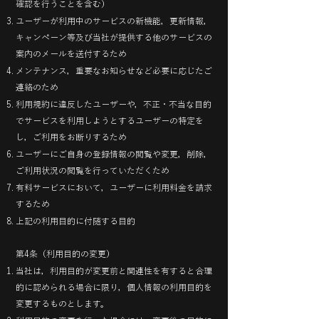
確認を行うことを含む）
ユーザーが利用中のサービスの新機能，更新情報，
キャンペーン等及び当社が提供する他のサービスの
案内のメールを送付するため
メンテナンス，重要なお知らせなど必要に応じたご
連絡のため
利用規約に違反したユーザーや，不正・不当な目的
でサービスを利用しようとするユーザーの特定を
し，ご利用をお断りするため
ユーザーにご自身の登録情報の閲覧や変更，削除，
ご利用状況の閲覧を行っていただくため
有料サービスにおいて，ユーザーに利用料金を請求
するため
上記の利用目的に付随する目的
第4条（利用目的の変更）
当社は，利用目的が変更前と関連性を有すると合理
的に認められる場合に限り，個人情報の利用目的を
変更するものとします。